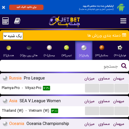
اپلیکیشن جت بت مختص اندروید
برای دانلود کلیک کنید
(دسترسی آسان و بدون فیلترشکن به سایت)
دسته بندی ورزش ها
فوتبال(۴۷۰)
بسکتبال(۳۴)
والیبال(۷)
تنیس(۱۱۳)
بیسبال(۲۰)
هاکی روی یخ(۷)
هندبال(۲)
میهمان
مساوی
میزبان
Pro League
Russia
...
...
...
Plamya-Pro
-
Vityaz-Pro
۱۲:۳۰
میهمان
مساوی
میزبان
SEA V.League Women
Asia
...
...
...
Thailand (W)
-
Vietnam (W)
۱۳:۰۰
میهمان
مساوی
میزبان
Oceania Championship
Oceania