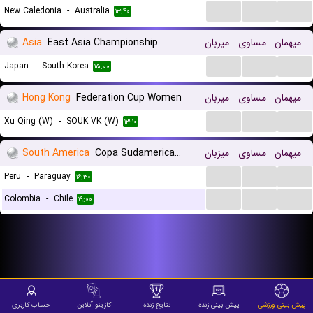
...
...
...
New Caledonia
-
Australia
۱۳:۴۰
میهمان
مساوی
میزبان
East Asia Championship
Asia
...
...
...
Japan
-
South Korea
۱۵:۰۰
میهمان
مساوی
میزبان
Federation Cup Women
Hong Kong
...
...
...
Xu Qing (W)
-
SOUK VK (W)
۱۳:۱۰
میهمان
مساوی
میزبان
Copa Sudamericana
South America
...
...
...
Peru
-
Paraguay
۱۶:۳۰
...
...
...
Colombia
-
Chile
۱۹:۰۰
پیش بینی ورزشی
پیش بینی زنده
نتایج زنده
کازینو آنلاین
حساب کاربری