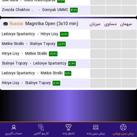
SKA Neva
-
Sokol Krasnoyarsk
۱۹:۳۰
...
...
...
Zvezda Chekhov Moscow
-
Gornyak UMMC
۱۴:۳۰
Russia
Magnitka Open (3x10 min)
میزبان
مساوی
میهمان
...
...
...
Ledovye Spartantcy
-
Hitrye Lisy
۰۷:۳۰
...
...
...
Metkie Strelki
-
Stalnye Topory
۰۸:۳۰
...
...
...
Hitrye Lisy
-
Metkie Strelki
۰۹:۳۰
...
...
...
Stalnye Topory
-
Ledovye Spartantcy
۱۰:۳۰
...
...
...
Ledovye Spartantcy
-
Metkie Strelki
۱۱:۳۰
...
...
...
Hitrye Lisy
-
Stalnye Topory
۱۲:۳۰
پیش بینی ورزشی
پیش بینی زنده
نتایج زنده
کازینو آنلاین
حساب کاربری