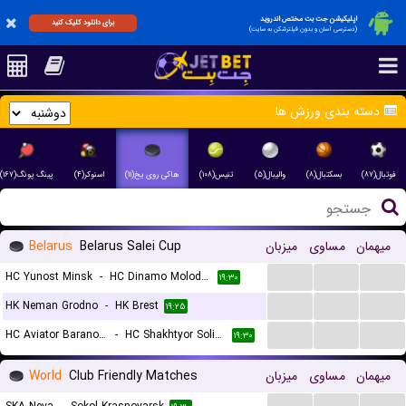
اپلیکیشن جت بت مختص اندروید
برای دانلود کلیک کنید
(دسترسی آسان و بدون فیلترشکن به سایت)
دسته بندی ورزش ها
فوتبال(۸۷)
بسکتبال(۸)
والیبال(۵)
تنیس(۱۰۸)
هاکی روی یخ(۱۱)
اسنوکر(۴)
پینگ پونگ(۱۶۷)
Belarus
Belarus Salei Cup
میزبان
مساوی
میهمان
...
...
...
HC Yunost Minsk
-
HC Dinamo Molodechno
۱۹:۳۰
...
...
...
HK Neman Grodno
-
HK Brest
۱۹:۲۵
...
...
...
HC Aviator Baranovichi
-
HC Shakhtyor Soligorsk
۱۹:۳۰
World
Club Friendly Matches
میزبان
مساوی
میهمان
...
...
...